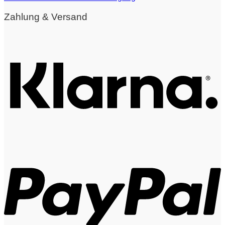
Zahlung & Versand
K
P