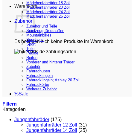
Mädchenfahrräder 18 Zoll
Warenkorb
Mädchenfahrräder 20 Zoll
Mädchenfahrräder 24 Zoll
Mädchenfahrräder 26 Zoll
Zubehör
Zubehör und Teile
Spielzeug für draußen
Mountainbikes
Sonstiges
Es befinden sich keine Produkte im Warenkorb.
Sport
Teile
Pedale
Reifen
Vorderer und hinterer Träger
Zubehör
Fahrradhupen
Fahrradklingeln
Fahrradklingeln; Ashley 20 Zoll
Fahrradkörbe
Weiteres Zubehör
%Sale
Filtern
Kategorien
Jungenfahrräder
(175)
Jungenfahrräder 12 Zoll
(31)
Jungenfahrräder 14 Zoll
(25)