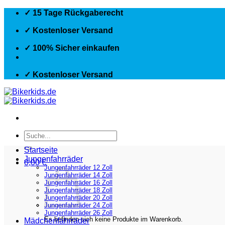
Zum
✓ 15 Tage Rückgaberecht
Inhalt
springen
✓ Kostenloser Versand
✓ 100% Sicher einkaufen
✓ Kostenloser Versand
Suchen
nach:
Startseite
Jungenfahrräder
0,00
€
Jungenfahrräder 12 Zoll
Jungenfahrräder 14 Zoll
Jungenfahrräder 16 Zoll
Jungenfahrräder 18 Zoll
Jungenfahrräder 20 Zoll
Jungenfahrräder 24 Zoll
Jungenfahrräder 26 Zoll
Es befinden sich keine Produkte im Warenkorb.
Mädchenfahrräder