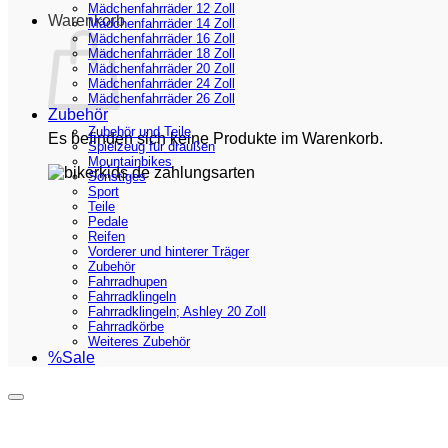
Mädchenfahrräder 12 Zoll
Warenkorb
Mädchenfahrräder 14 Zoll
Mädchenfahrräder 16 Zoll
Mädchenfahrräder 18 Zoll
Mädchenfahrräder 20 Zoll
Mädchenfahrräder 24 Zoll
Mädchenfahrräder 26 Zoll
Zubehör
Zubehör und Teile
Es befinden sich keine Produkte im Warenkorb.
Spielzeug für draußen
Mountainbikes
Sonstiges
Sport
Teile
Pedale
Reifen
Vorderer und hinterer Träger
Zubehör
Fahrradhupen
Fahrradklingeln
Fahrradklingeln; Ashley 20 Zoll
Fahrradkörbe
Weiteres Zubehör
%Sale