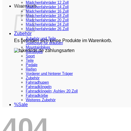
Mädchenfahrräder 12 Zoll
Warenkorb
Mädchenfahrräder 14 Zoll
Mädchenfahrräder 16 Zoll
Mädchenfahrräder 18 Zoll
Mädchenfahrräder 20 Zoll
Mädchenfahrräder 24 Zoll
Mädchenfahrräder 26 Zoll
Zubehör
Zubehör und Teile
Es befinden sich keine Produkte im Warenkorb.
Spielzeug für draußen
Mountainbikes
Sonstiges
Sport
Teile
Pedale
Reifen
Vorderer und hinterer Träger
Zubehör
Fahrradhupen
Fahrradklingeln
Fahrradklingeln; Ashley 20 Zoll
Fahrradkörbe
Weiteres Zubehör
%Sale
404