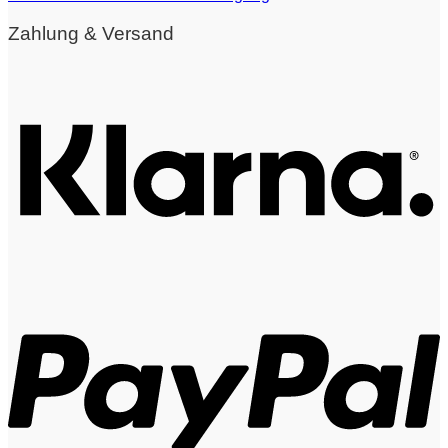
Zahlung & Versand
K
P