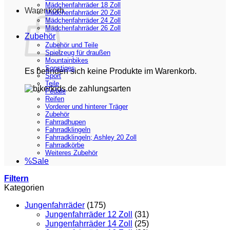
Mädchenfahrräder 18 Zoll
Warenkorb
Mädchenfahrräder 20 Zoll
Mädchenfahrräder 24 Zoll
Mädchenfahrräder 26 Zoll
Zubehör
Zubehör und Teile
Spielzeug für draußen
Mountainbikes
Sonstiges
Es befinden sich keine Produkte im Warenkorb.
Sport
Teile
Pedale
Reifen
Vorderer und hinterer Träger
Zubehör
Fahrradhupen
Fahrradklingeln
Fahrradklingeln; Ashley 20 Zoll
Fahrradkörbe
Weiteres Zubehör
%Sale
Filtern
Kategorien
Jungenfahrräder
(175)
Jungenfahrräder 12 Zoll
(31)
Jungenfahrräder 14 Zoll
(25)