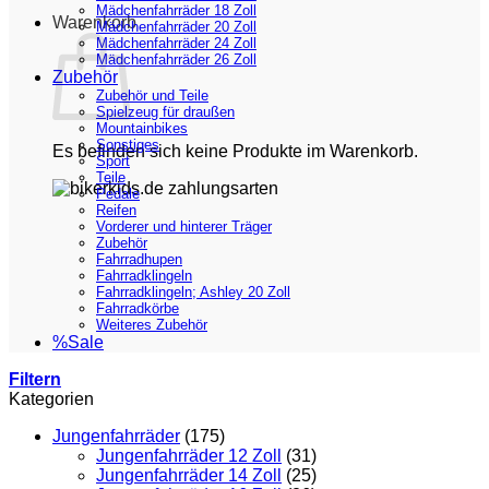
Mädchenfahrräder 18 Zoll
Warenkorb
Mädchenfahrräder 20 Zoll
Mädchenfahrräder 24 Zoll
Mädchenfahrräder 26 Zoll
Zubehör
Zubehör und Teile
Spielzeug für draußen
Mountainbikes
Sonstiges
Es befinden sich keine Produkte im Warenkorb.
Sport
Teile
Pedale
Reifen
Vorderer und hinterer Träger
Zubehör
Fahrradhupen
Fahrradklingeln
Fahrradklingeln; Ashley 20 Zoll
Fahrradkörbe
Weiteres Zubehör
%Sale
Filtern
Kategorien
Jungenfahrräder
(175)
Jungenfahrräder 12 Zoll
(31)
Jungenfahrräder 14 Zoll
(25)