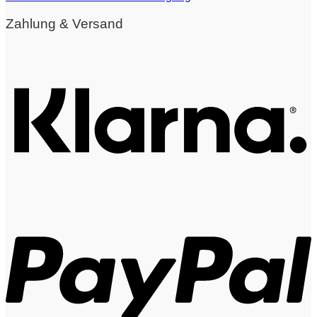
Zahlung & Versand
K
P