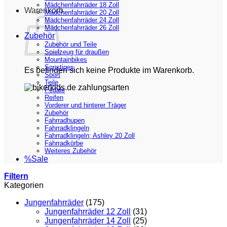
Mädchenfahrräder 18 Zoll
Warenkorb
Mädchenfahrräder 20 Zoll
Mädchenfahrräder 24 Zoll
Mädchenfahrräder 26 Zoll
Zubehör
Zubehör und Teile
Spielzeug für draußen
Mountainbikes
Sonstiges
Es befinden sich keine Produkte im Warenkorb.
Sport
Teile
Pedale
Reifen
Vorderer und hinterer Träger
Zubehör
Fahrradhupen
Fahrradklingeln
Fahrradklingeln; Ashley 20 Zoll
Fahrradkörbe
Weiteres Zubehör
%Sale
Filtern
Kategorien
Jungenfahrräder
(175)
Jungenfahrräder 12 Zoll
(31)
Jungenfahrräder 14 Zoll
(25)