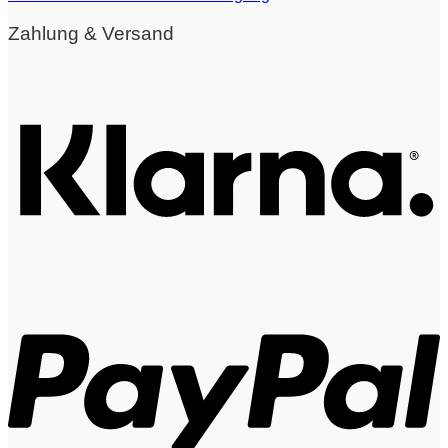
Zahlung & Versand
K
P