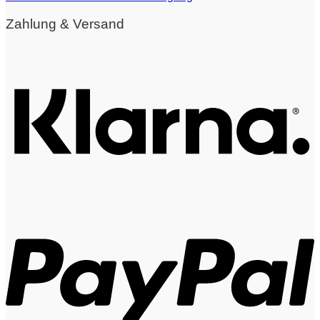
Zahlung & Versand
K
P