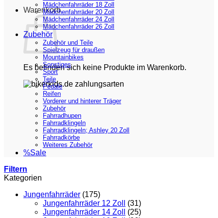
Mädchenfahrräder 18 Zoll
Warenkorb
Mädchenfahrräder 20 Zoll
Mädchenfahrräder 24 Zoll
Mädchenfahrräder 26 Zoll
Zubehör
Zubehör und Teile
Spielzeug für draußen
Mountainbikes
Sonstiges
Es befinden sich keine Produkte im Warenkorb.
Sport
Teile
Pedale
Reifen
Vorderer und hinterer Träger
Zubehör
Fahrradhupen
Fahrradklingeln
Fahrradklingeln; Ashley 20 Zoll
Fahrradkörbe
Weiteres Zubehör
%Sale
Filtern
Kategorien
Jungenfahrräder
(175)
Jungenfahrräder 12 Zoll
(31)
Jungenfahrräder 14 Zoll
(25)