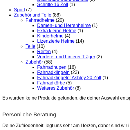
Schritte 16 Zoll
(1)
Sport
(7)
Zubehör und Teile
(88)
Fahrradhelme
(20)
Damen- und Herrenhelme
(1)
Extra kleine Helme
(1)
Kinderhelme
(4)
Lizenzierte Helme
(14)
Teile
(10)
Reifen
(4)
Vorderer und hinterer Träger
(2)
Zubehör
(58)
Fahrradhupen
(16)
Fahrradklingeln
(23)
Fahrradklingeln; Ashley 20 Zoll
(1)
Fahrradkörbe
(5)
Weiteres Zubehör
(8)
Es wurden keine Produkte gefunden, die deiner Auswahl ents
Persönliche Beratung
Deine Zufriedenheit liegt uns sehr am Herzen, daher sind wir