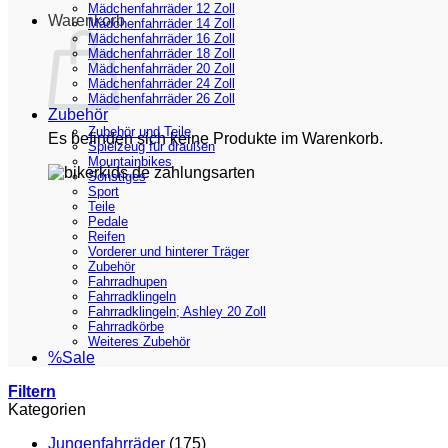
Mädchenfahrräder 12 Zoll
Warenkorb
Mädchenfahrräder 14 Zoll
Mädchenfahrräder 16 Zoll
Mädchenfahrräder 18 Zoll
Mädchenfahrräder 20 Zoll
Mädchenfahrräder 24 Zoll
Mädchenfahrräder 26 Zoll
Zubehör
Zubehör und Teile
Es befinden sich keine Produkte im Warenkorb.
Spielzeug für draußen
Mountainbikes
Sonstiges
Sport
Teile
Pedale
Reifen
Vorderer und hinterer Träger
Zubehör
Fahrradhupen
Fahrradklingeln
Fahrradklingeln; Ashley 20 Zoll
Fahrradkörbe
Weiteres Zubehör
%Sale
Filtern
Kategorien
Jungenfahrräder
(175)