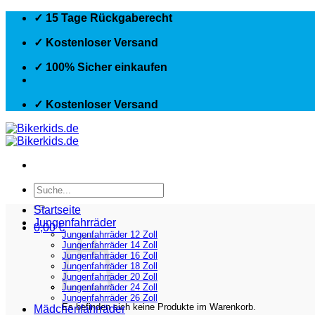
Zum
✓ 15 Tage Rückgaberecht
Inhalt
springen
✓ Kostenloser Versand
✓ 100% Sicher einkaufen
✓ Kostenloser Versand
Suchen
nach:
Startseite
Jungenfahrräder
0,00
€
Jungenfahrräder 12 Zoll
Jungenfahrräder 14 Zoll
Jungenfahrräder 16 Zoll
Jungenfahrräder 18 Zoll
Jungenfahrräder 20 Zoll
Jungenfahrräder 24 Zoll
Jungenfahrräder 26 Zoll
Es befinden sich keine Produkte im Warenkorb.
Mädchenfahrräder