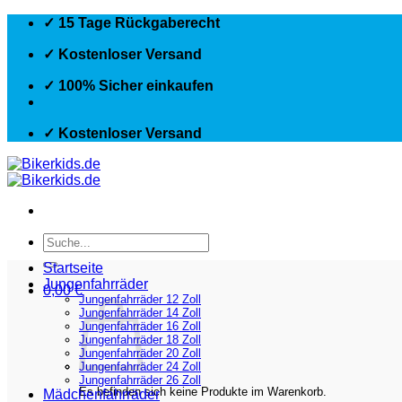
Zum
✓ 15 Tage Rückgaberecht
Inhalt
springen
✓ Kostenloser Versand
✓ 100% Sicher einkaufen
✓ Kostenloser Versand
Suchen
nach:
Startseite
Jungenfahrräder
0,00
€
Jungenfahrräder 12 Zoll
Jungenfahrräder 14 Zoll
Jungenfahrräder 16 Zoll
Jungenfahrräder 18 Zoll
Jungenfahrräder 20 Zoll
Jungenfahrräder 24 Zoll
Jungenfahrräder 26 Zoll
Es befinden sich keine Produkte im Warenkorb.
Mädchenfahrräder