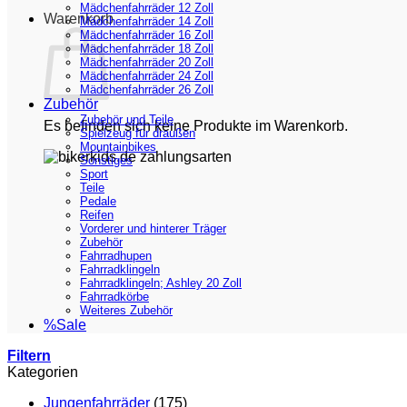
Mädchenfahrräder 12 Zoll
Warenkorb
Mädchenfahrräder 14 Zoll
Mädchenfahrräder 16 Zoll
Mädchenfahrräder 18 Zoll
Mädchenfahrräder 20 Zoll
Mädchenfahrräder 24 Zoll
Mädchenfahrräder 26 Zoll
Zubehör
Zubehör und Teile
Es befinden sich keine Produkte im Warenkorb.
Spielzeug für draußen
Mountainbikes
Sonstiges
Sport
Teile
Pedale
Reifen
Vorderer und hinterer Träger
Zubehör
Fahrradhupen
Fahrradklingeln
Fahrradklingeln; Ashley 20 Zoll
Fahrradkörbe
Weiteres Zubehör
%Sale
Filtern
Kategorien
Jungenfahrräder
(175)